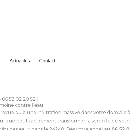
UVRIR HISTOIRES DE RÉUSSITE
Actualités
Contact
 06 52 02 20 52 !
imoine contre l'eau
évue ou à une infiltration massive dans votre domicile 
raulique peut rapidement transformer la sérénité de vot
âts des eaux dans le 94240. Dès votre appel au
06 52 0