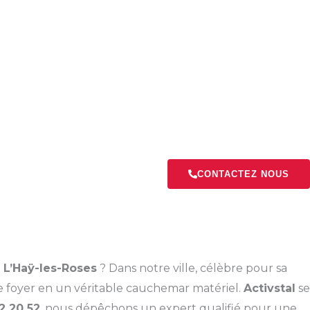
CONTACTEZ NOUS
à
L’Haÿ-les-Roses
? Dans notre ville, célèbre pour sa
re foyer en un véritable cauchemar matériel.
Activstal
se
2 20 52
, nous dépêchons un expert qualifié pour une