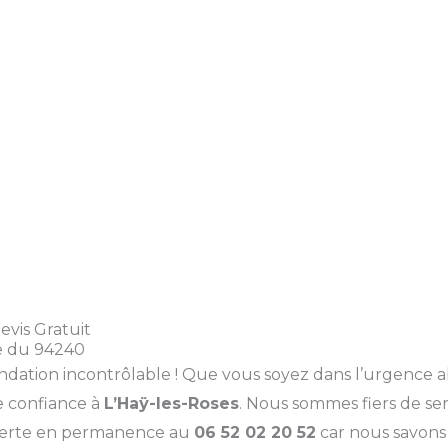
evis Gratuit
ce du 94240
ation incontrôlable ! Que vous soyez dans l’urgence ab
e confiance à
L’Haÿ-les-Roses
. Nous sommes fiers de s
ouverte en permanence au
06 52 02 20 52
car nous savons 