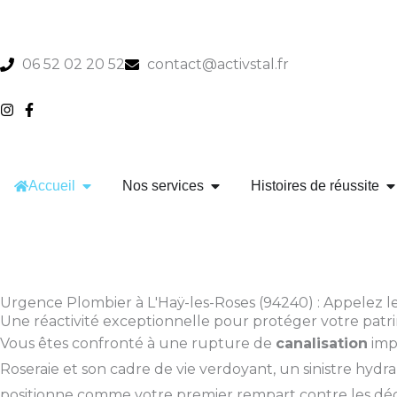
Aller
au
contenu
06 52 02 20 52
contact@activstal.fr
OUVRIR ACCUEIL
OUVRIR NOS SERVICES
O
Accueil
Nos services
Histoires de réussite
Urgence Plombier à L'Haÿ-les-Roses (94240) : Appelez le
Une réactivité exceptionnelle pour protéger votre patr
Vous êtes confronté à une rupture de
canalisation
impr
Roseraie et son cadre de vie verdoyant, un sinistre hyd
positionne comme votre premier rempart contre les dég