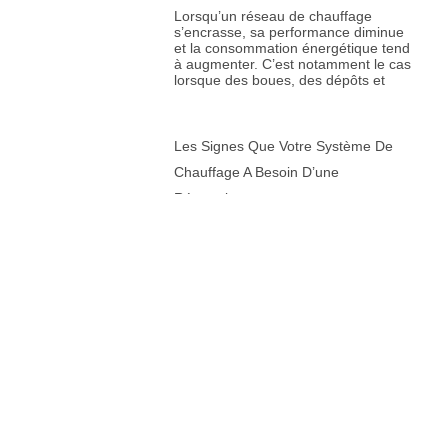
Lorsqu’un réseau de chauffage
s’encrasse, sa performance diminue
et la consommation énergétique tend
à augmenter. C’est notamment le cas
lorsque des boues, des dépôts et
Les Signes Que Votre Système De
Chauffage A Besoin D’une
Réparation.
Un système de chauffage efficace est
crucial pour maintenir une
température agréable dans votre
maison, surtout pendant les mois les
plus froids. Cependant, il peut
Les Erreurs Courantes À Éviter Lors
De La Réparation De Votre Robinet.
La réparation d’un robinet peut
sembler une tâche simple, mais elle
comporte plusieurs pièges qui